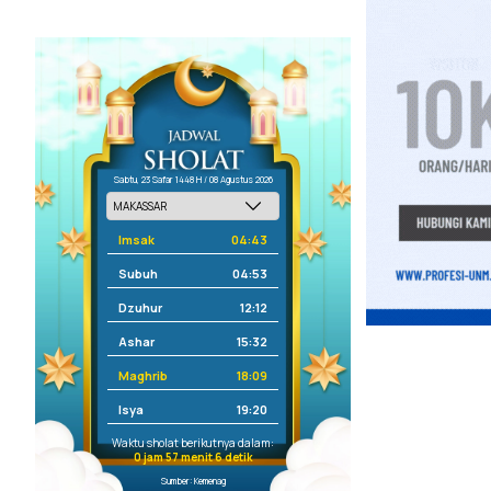
Sabtu, 23 Safar 1448 H / 08 Agustus 2026
Imsak
04:43
Subuh
04:53
Dzuhur
12:12
Ashar
15:32
Maghrib
18:09
Isya
19:20
Waktu sholat berikutnya dalam:
0 jam 57 menit 6 detik
Sumber: Kemenag