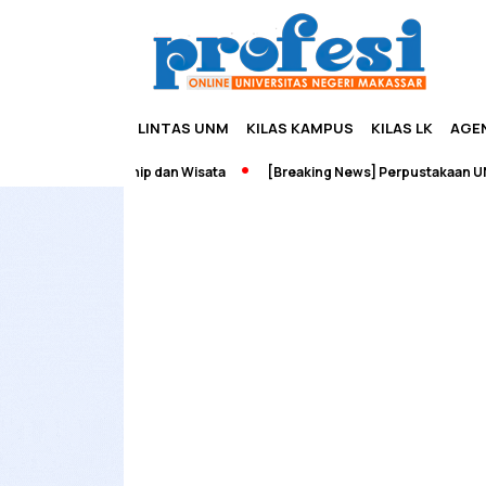
LINTAS UNM
KILAS KAMPUS
KILAS LK
AGE
dah Edupreneurship dan Wisata
[Breaking News] Perpustakaan UNM 