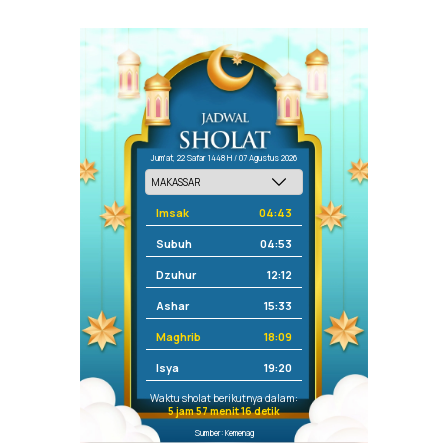
Jum'at, 22 Safar 1448 H / 07 Agustus 2026
Imsak
04:43
Subuh
04:53
Dzuhur
12:12
Ashar
15:33
Maghrib
18:09
Isya
19:20
Waktu sholat berikutnya dalam:
5 jam 57 menit 16 detik
Sumber: Kemenag