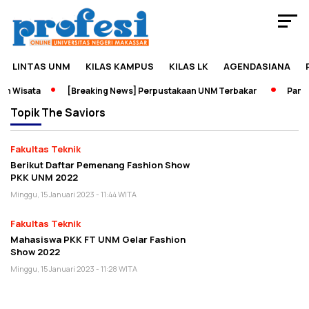
LINTAS UNM
KILAS KAMPUS
KILAS LK
AGENDASIANA
n Wisata
[Breaking News] Perpustakaan UNM Terbakar
Pamera
Topik
The Saviors
Fakultas Teknik
Berikut Daftar Pemenang Fashion Show
PKK UNM 2022
Minggu, 15 Januari 2023 - 11:44 WITA
Fakultas Teknik
Mahasiswa PKK FT UNM Gelar Fashion
Show 2022
Minggu, 15 Januari 2023 - 11:28 WITA