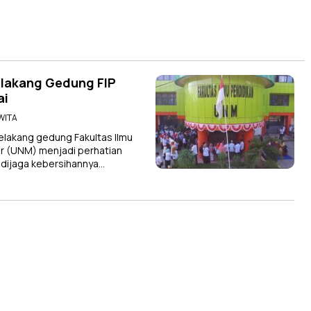
elakang Gedung FIP
ai
 WITA
elakang gedung Fakultas Ilmu
ar (UNM) menjadi perhatian
 dijaga kebersihannya…