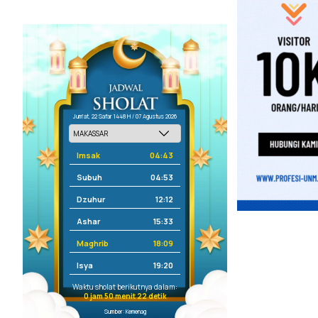
Jum'at, 22 Safar 1448 H / 07 Agustus 2026
Imsak
04:43
Subuh
04:53
Dzuhur
12:12
Ashar
15:33
Maghrib
18:09
Isya
19:20
Waktu sholat berikutnya dalam:
0 jam 50 menit 22 detik
Sumber: Kemenag