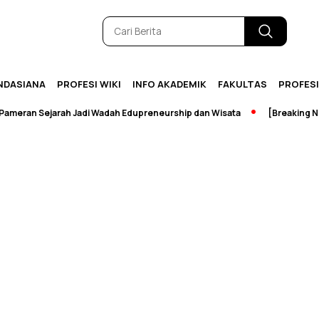
NDASIANA
PROFESI WIKI
INFO AKADEMIK
FAKULTAS
PROFES
eran Sejarah Jadi Wadah Edupreneurship dan Wisata
[Breaking News