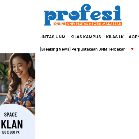
LINTAS UNM
KILAS KAMPUS
KILAS LK
AGE
 dan Wisata
[Breaking News] Perpustakaan UNM Terbakar
Pam