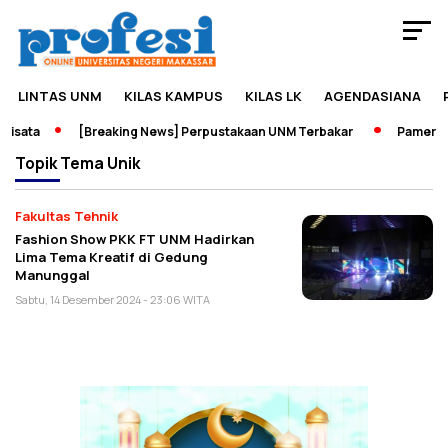
LINTAS UNM
KILAS KAMPUS
KILAS LK
AGENDASIANA
isata
[Breaking News] Perpustakaan UNM Terbakar
Pameran S
Topik
Tema Unik
Fakultas Tehnik
Fashion Show PKK FT UNM Hadirkan
Lima Tema Kreatif di Gedung
Manunggal
Sabtu, 14 Desember 2024 - 23:06 WITA