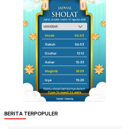
Jum'at, 22 Safar 1448 H / 07 Agustus 2026
Imsak
04:43
Subuh
04:53
Dzuhur
12:12
Ashar
15:33
Maghrib
18:09
Isya
19:20
Waktu sholat berikutnya dalam:
0 jam 34 menit 23 detik
Sumber: Kemenag
BERITA TERPOPULER