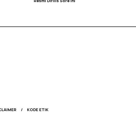
Resmi Dirilis Sore Ini
CLAIMER
KODE ETIK