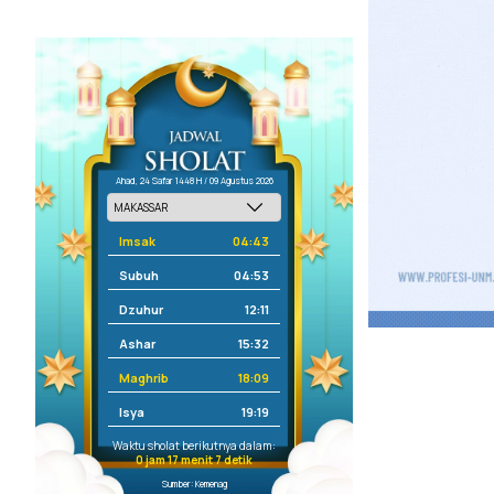
Ahad, 24 Safar 1448 H / 09 Agustus 2026
Imsak
04:43
Subuh
04:53
Dzuhur
12:11
Ashar
15:32
Maghrib
18:09
Isya
19:19
Waktu sholat berikutnya dalam:
0 jam 17 menit 7 detik
Sumber: Kemenag