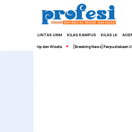
LINTAS UNM
KILAS KAMPUS
KILAS LK
AGE
dah Edupreneurship dan Wisata
[Breaking News] Perpustakaan UNM 