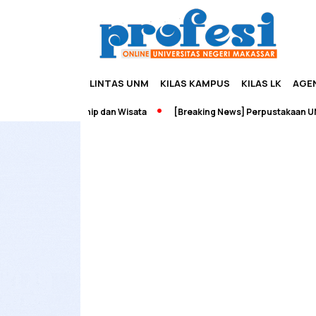
LINTAS UNM
KILAS KAMPUS
KILAS LK
AGE
dah Edupreneurship dan Wisata
[Breaking News] Perpustakaan UNM 