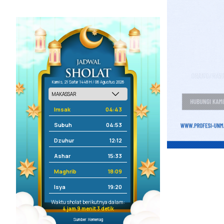
Kamis, 21 Safar 1448 H / 06 Agustus 2026
Imsak
04:43
Subuh
04:53
Dzuhur
12:12
Ashar
15:33
Maghrib
18:09
Isya
19:20
Waktu sholat berikutnya dalam:
4 jam 9 menit 3 detik
Sumber: Kemenag