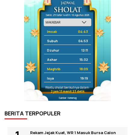
Senin, 25 Safar 1448 H / 10 Agustus 2026
Imsak
04:43
Subuh
04:53
Dzuhur
12:11
Ashar
15:32
Maghrib
18:09
Isya
19:19
Waktu sholat berikutnya dalam:
2 jam 13 menit 23 detik
Sumber: Kemenag
BERITA TERPOPULER
Rekam Jejak Kuat, WR 1 Masuk Bursa Calon