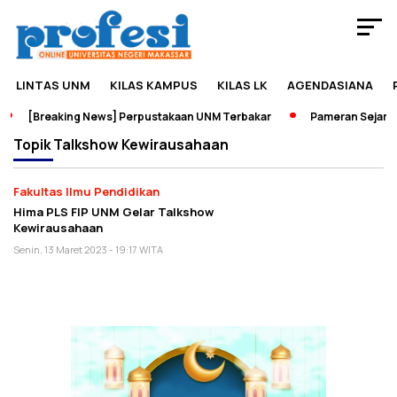
LINTAS UNM
KILAS KAMPUS
KILAS LK
AGENDASIANA
[Breaking News] Perpustakaan UNM Terbakar
Pameran Sejarah 
Topik
Talkshow Kewirausahaan
Fakultas Ilmu Pendidikan
Hima PLS FIP UNM Gelar Talkshow
Kewirausahaan
Senin, 13 Maret 2023 - 19:17 WITA