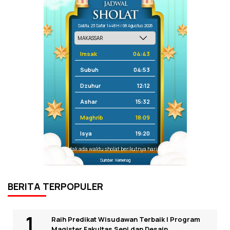
Sabtu, 23 Safar 1448 H / 08 Agustus 2026
Imsak
04:43
Subuh
04:53
Dzuhur
12:12
Ashar
15:32
Maghrib
18:09
Isya
19:20
Tidak ada waktu sholat berikutnya hari ini.
Sumber: Kemenag
BERITA TERPOPULER
Raih Predikat Wisudawan Terbaik I Program
Magister Fakultas Seni dan Desain