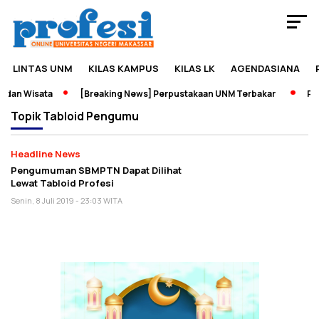
LINTAS UNM
KILAS KAMPUS
KILAS LK
AGENDASIANA
 dan Wisata
[Breaking News] Perpustakaan UNM Terbakar
Pam
Topik
Tabloid Pengumu
Headline News
Pengumuman SBMPTN Dapat Dilihat
Lewat Tabloid Profesi
Senin, 8 Juli 2019 - 23:03 WITA