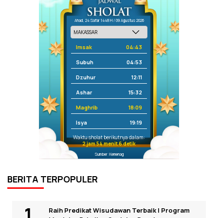
Ahad, 24 Safar 1448 H / 09 Agustus 2026
Imsak
04:43
Subuh
04:53
Dzuhur
12:11
Ashar
15:32
Maghrib
18:09
Isya
19:19
Waktu sholat berikutnya dalam:
2 jam 54 menit 6 detik
Sumber: Kemenag
BERITA TERPOPULER
Raih Predikat Wisudawan Terbaik I Program