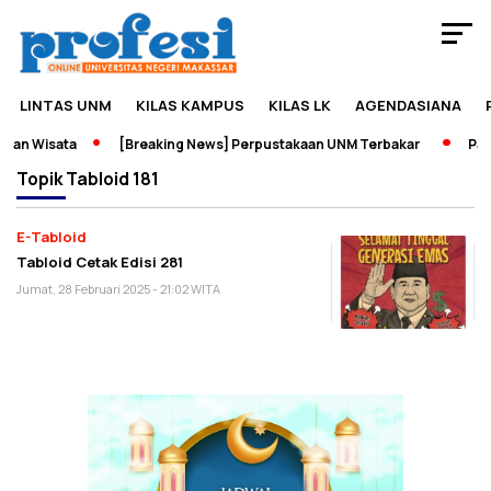
LINTAS UNM
KILAS KAMPUS
KILAS LK
AGENDASIANA
dan Wisata
[Breaking News] Perpustakaan UNM Terbakar
Pame
Topik
Tabloid 181
E-Tabloid
Tabloid Cetak Edisi 281
Jumat, 28 Februari 2025 - 21:02 WITA