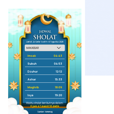
Jum'at, 22 Safar 1448 H / 07 Agustus 2026
Imsak
04:43
Subuh
04:53
Dzuhur
12:12
Ashar
15:33
Maghrib
18:09
Isya
19:20
Waktu sholat berikutnya dalam:
0 jam 47 menit 10 detik
Sumber: Kemenag