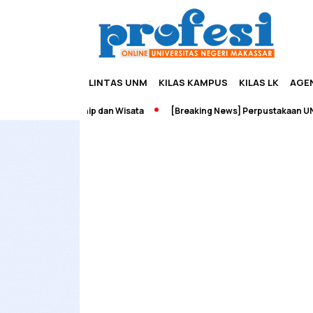
LINTAS UNM
KILAS KAMPUS
KILAS LK
AGE
dah Edupreneurship dan Wisata
[Breaking News] Perpustakaan UNM 