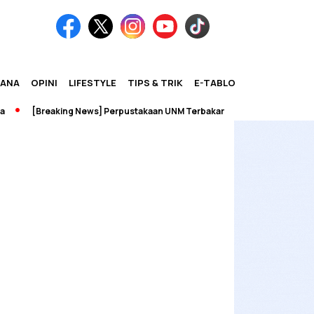
IANA
OPINI
LIFESTYLE
TIPS & TRIK
E-TABLOID
[Breaking News] Perpustakaan UNM Terbakar