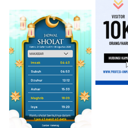
Kamis, 21 Safar 1448 H / 06 Agustus 2026
Imsak
04:43
Subuh
04:53
Dzuhur
12:12
Ashar
15:33
Maghrib
18:09
Isya
19:20
Waktu sholat berikutnya dalam:
1 jam 43 menit 40 detik
Sumber: Kemenag