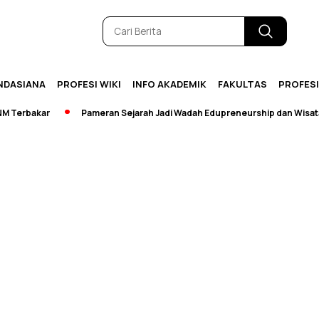
NDASIANA
PROFESI WIKI
INFO AKADEMIK
FAKULTAS
PROFES
erbakar
Pameran Sejarah Jadi Wadah Edupreneurship dan Wisata