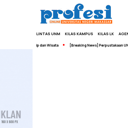
LINTAS UNM
KILAS KAMPUS
KILAS LK
AGE
ah Edupreneurship dan Wisata
[Breaking News] Perpustakaan UNM T