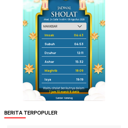
Ahad, 24 Safar 1448 H / 09 Agustus 2026
Imsak
04:43
Subuh
04:53
Dzuhur
12:11
Ashar
15:32
Maghrib
18:09
Isya
19:19
Waktu sholat berikutnya dalam:
7 jam 10 menit 9 detik
Sumber: Kemenag
BERITA TERPOPULER