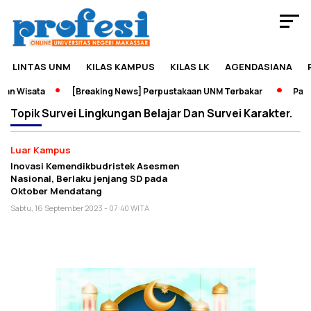
LINTAS UNM
KILAS KAMPUS
KILAS LK
AGENDASIANA
an Wisata
[Breaking News] Perpustakaan UNM Terbakar
Pamer
Topik
Survei Lingkungan Belajar Dan Survei Karakter.
Luar Kampus
Inovasi Kemendikbudristek Asesmen
Nasional, Berlaku jenjang SD pada
Oktober Mendatang
Sabtu, 16 September 2023 - 07:40 WITA