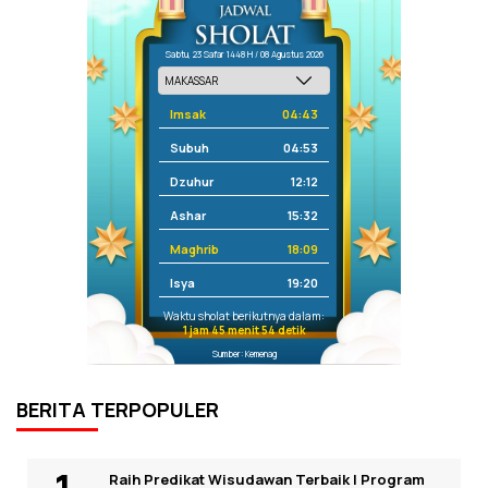
Sabtu, 23 Safar 1448 H / 08 Agustus 2026
Imsak
04:43
Subuh
04:53
Dzuhur
12:12
Ashar
15:32
Maghrib
18:09
Isya
19:20
Waktu sholat berikutnya dalam:
1 jam 45 menit 54 detik
Sumber: Kemenag
BERITA TERPOPULER
Raih Predikat Wisudawan Terbaik I Program