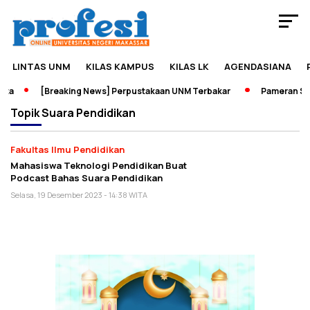
LINTAS UNM
KILAS KAMPUS
KILAS LK
AGENDASIANA
ta
[Breaking News] Perpustakaan UNM Terbakar
Pameran Seja
Topik
Suara Pendidikan
Fakultas Ilmu Pendidikan
Mahasiswa Teknologi Pendidikan Buat
Podcast Bahas Suara Pendidikan
Selasa, 19 Desember 2023 - 14:38 WITA