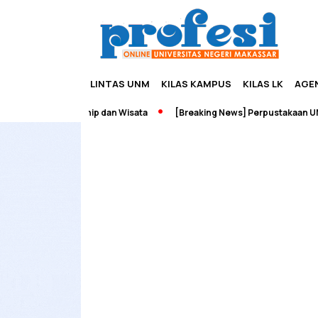
LINTAS UNM
KILAS KAMPUS
KILAS LK
AGE
dah Edupreneurship dan Wisata
[Breaking News] Perpustakaan UNM 