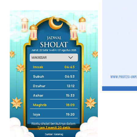
Jum'at, 22 Safar 1448 H / 07 Agustus 2026
Imsak
04:43
Subuh
04:53
Dzuhur
12:12
Ashar
15:33
Maghrib
18:09
Isya
19:20
Waktu sholat berikutnya dalam:
1 jam 3 menit 20 detik
Sumber: Kemenag