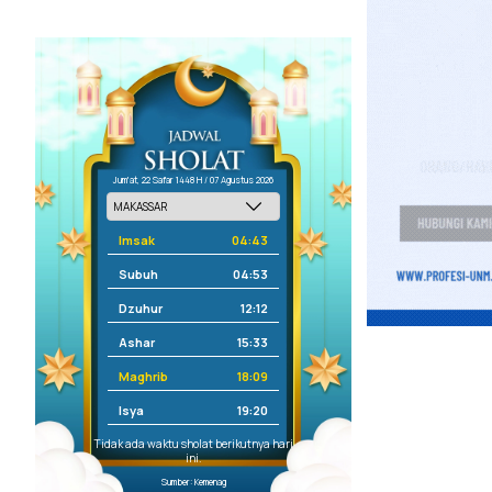
Jum'at, 22 Safar 1448 H / 07 Agustus 2026
Imsak
04:43
Subuh
04:53
Dzuhur
12:12
Ashar
15:33
Maghrib
18:09
Isya
19:20
Tidak ada waktu sholat berikutnya hari
ini.
Sumber: Kemenag