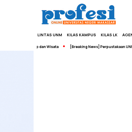
LINTAS UNM
KILAS KAMPUS
KILAS LK
AGE
h Edupreneurship dan Wisata
[Breaking News] Perpustakaan UNM Te