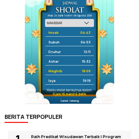
Ahad, 24 Safar 1448 H / 09 Agustus 2026
Imsak
04:43
Subuh
04:53
Dzuhur
12:11
Ashar
15:32
Maghrib
18:09
Isya
19:19
Waktu sholat berikutnya dalam:
0 jam 16 menit 6 detik
Sumber: Kemenag
BERITA TERPOPULER
Raih Predikat Wisudawan Terbaik I Program