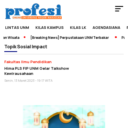
LINTAS UNM
KILAS KAMPUS
KILAS LK
AGENDASIANA
an Wisata
[Breaking News] Perpustakaan UNM Terbakar
Pame
Topik
Sosial Impact
Fakultas Ilmu Pendidikan
Hima PLS FIP UNM Gelar Talkshow
Kewirausahaan
Senin, 13 Maret 2023 - 19:17 WITA