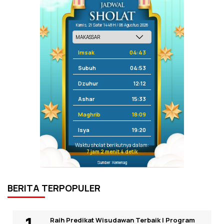
Kamis, 21 Safar 1448 H / 06 Agustus 2026
Imsak
04:43
Subuh
04:53
Dzuhur
12:12
Ashar
15:33
Maghrib
18:09
Isya
19:20
Waktu sholat berikutnya dalam:
7 jam 2 menit 4 detik
Sumber: Kemenag
BERITA TERPOPULER
Raih Predikat Wisudawan Terbaik I Program