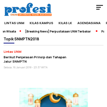
LINTAS UNM
KILAS KAMPUS
KILAS LK
AGENDASIANA
an Wisata
[Breaking News] Perpustakaan UNM Terbakar
Pamer
Topik
SNMPTN2018
Lintas UNM
Berikut Penjelasan Prinsip dan Tahapan
Jalur SNMPTN
Selasa, 16 Januari 2018 - 23:37 WITA