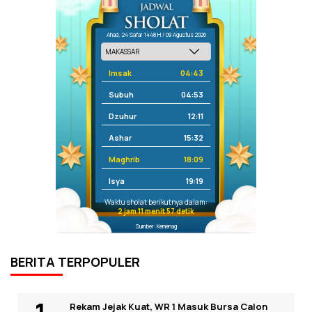
Ahad, 24 Safar 1448 H / 09 Agustus 2026
Imsak
04:43
Subuh
04:53
Dzuhur
12:11
Ashar
15:32
Maghrib
18:09
Isya
19:19
Waktu sholat berikutnya dalam:
2 jam 11 menit 57 detik
Sumber: Kemenag
BERITA TERPOPULER
Rekam Jejak Kuat, WR 1 Masuk Bursa Calon