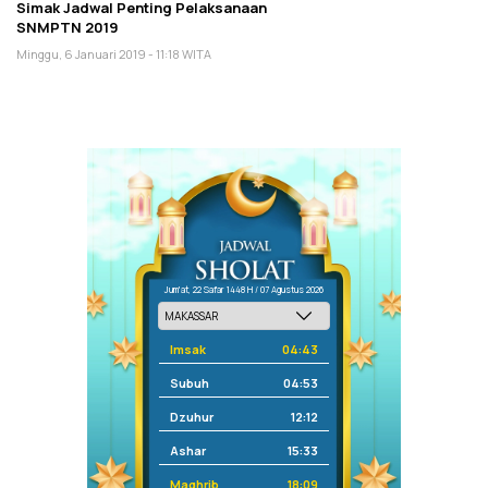
Simak Jadwal Penting Pelaksanaan
SNMPTN 2019
Minggu, 6 Januari 2019 - 11:18 WITA
Jum'at, 22 Safar 1448 H / 07 Agustus 2026
Imsak
04:43
Subuh
04:53
Dzuhur
12:12
Ashar
15:33
Maghrib
18:09