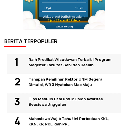
Isya
19:20
Waktu sholat berikutnya dalam:
3 jam 54 menit 37 detik
Sumber: Kemenag
BERITA TERPOPULER
Raih Predikat Wisudawan Terbaik I Program
Magister Fakultas Seni dan Desain
Tahapan Pemilihan Rektor UNM Segera
Dimulai, WR 3 Nyatakan Siap Maju
Tips Menulis Esai untuk Calon Awardee
Beasiswa Unggulan
Mahasiswa Wajib Tahu! Ini Perbedaan KKL,
KKN, KP, PKL, dan PPL