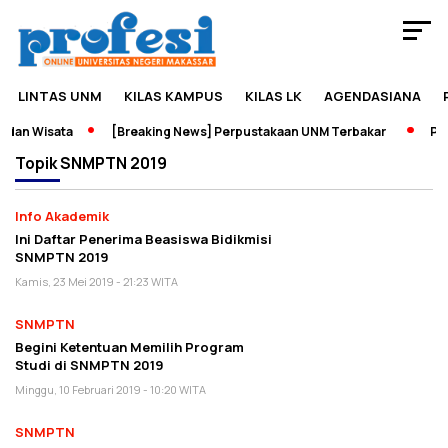
LINTAS UNM
KILAS KAMPUS
KILAS LK
AGENDASIANA
dan Wisata
[Breaking News] Perpustakaan UNM Terbakar
Pame
Topik
SNMPTN 2019
Info Akademik
Ini Daftar Penerima Beasiswa Bidikmisi
SNMPTN 2019
Kamis, 23 Mei 2019 - 21:23 WITA
SNMPTN
Begini Ketentuan Memilih Program
Studi di SNMPTN 2019
Minggu, 10 Februari 2019 - 10:20 WITA
SNMPTN