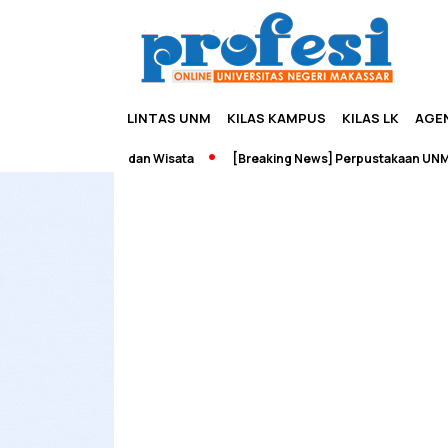
LINTAS UNM
KILAS KAMPUS
KILAS LK
AGE
 Edupreneurship dan Wisata
[Breaking News] Perpustakaan UNM Te