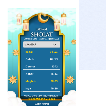
Jum'at, 22 Safar 1448 H / 07 Agustus 2026
Imsak
04:43
Subuh
04:53
Dzuhur
12:12
Ashar
15:33
Maghrib
18:09
Isya
19:20
Waktu sholat berikutnya dalam:
0 jam 10 menit 20 detik
Sumber: Kemenag