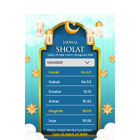
Sabtu, 23 Safar 1448 H / 08 Agustus 2026
Imsak
04:43
Subuh
04:53
Dzuhur
12:12
Ashar
15:32
Maghrib
18:09
Isya
19:20
Waktu sholat berikutnya dalam:
1 jam 45 menit 40 detik