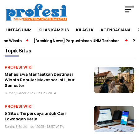
LINTAS UNM
KILAS KAMPUS
KILAS LK
AGENDASIANA
dan Wisata
[Breaking News] Perpustakaan UNM Terbakar
Pame
Topik
Situs
PROFESI WIKI
Mahasiswa Manfaatkan Destinasi
Wisata Populer Makassar Isi Libur
Semester
Jumat, 15 Mei 2026 - 20:26 WITA
PROFESI WIKI
5 Situs Terpercaya untuk Cari
Lowongan Kerja
Senin, 8 September 2025 - 18:57 WITA