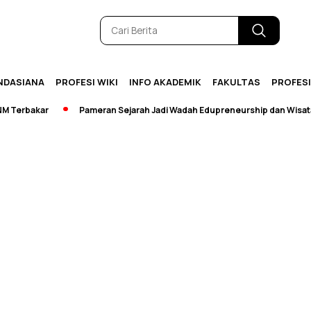
NDASIANA
PROFESI WIKI
INFO AKADEMIK
FAKULTAS
PROFES
erbakar
Pameran Sejarah Jadi Wadah Edupreneurship dan Wisata