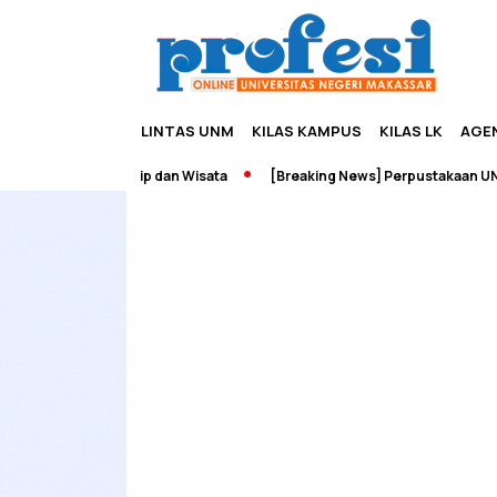
LINTAS UNM
KILAS KAMPUS
KILAS LK
AGE
ah Edupreneurship dan Wisata
[Breaking News] Perpustakaan UNM T