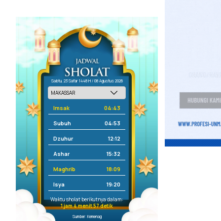
Sabtu, 23 Safar 1448 H / 08 Agustus 2026
Imsak
04:43
Subuh
04:53
Dzuhur
12:12
Ashar
15:32
Maghrib
18:09
Isya
19:20
Waktu sholat berikutnya dalam:
1 jam 4 menit 57 detik
Sumber: Kemenag