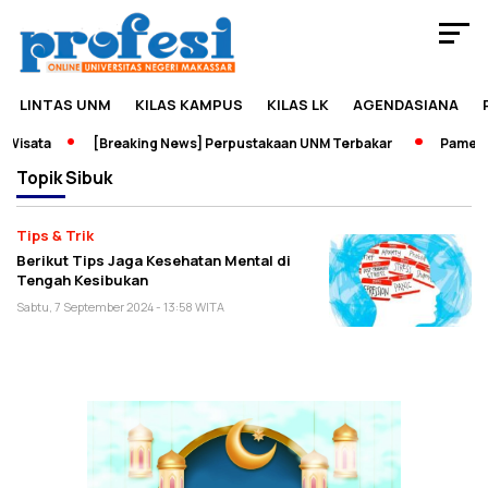
LINTAS UNM
KILAS KAMPUS
KILAS LK
AGENDASIANA
Wisata
[Breaking News] Perpustakaan UNM Terbakar
Pameran 
Topik
Sibuk
Tips & Trik
Berikut Tips Jaga Kesehatan Mental di
Tengah Kesibukan
Sabtu, 7 September 2024 - 13:58 WITA