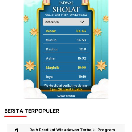
Ahad, 24 Safar 1448 H / 09 Agustus 2026
Imsak
04:43
Subuh
04:53
Dzuhur
12:11
Ashar
15:32
Maghrib
18:09
Isya
19:19
Waktu sholat berikutnya dalam:
5 jam 26 menit 4 detik
Sumber: Kemenag
BERITA TERPOPULER
Raih Predikat Wisudawan Terbaik I Program