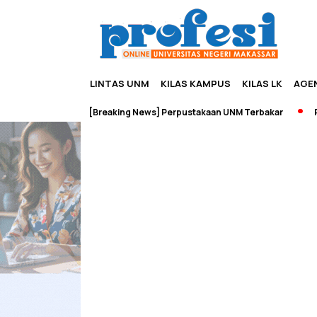
LINTAS UNM
KILAS KAMPUS
KILAS LK
AGE
dan Wisata
[Breaking News] Perpustakaan UNM Terbakar
Pame