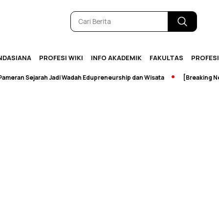
NDASIANA
PROFESI WIKI
INFO AKADEMIK
FAKULTAS
PROFES
ran Sejarah Jadi Wadah Edupreneurship dan Wisata
[Breaking News