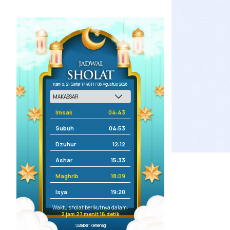
Kamis, 21 Safar 1448 H / 06 Agustus 2026
Imsak
04:43
Subuh
04:53
Dzuhur
12:12
Ashar
15:33
Maghrib
18:09
Isya
19:20
Waktu sholat berikutnya dalam:
2 jam 27 menit 16 detik
Sumber: Kemenag