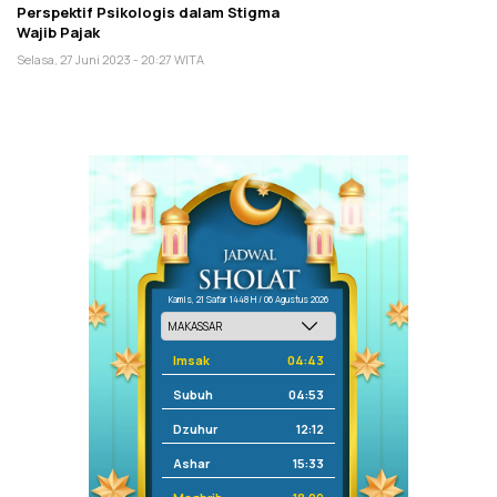
Perspektif Psikologis dalam Stigma
Wajib Pajak
Selasa, 27 Juni 2023 - 20:27 WITA
Kamis, 21 Safar 1448 H / 06 Agustus 2026
Imsak
04:43
Subuh
04:53
Dzuhur
12:12
Ashar
15:33