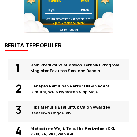
Maghrib
18:09
Isya
19:20
Waktu sholat berikutnya dalam:
2 jam 3 menit 51 detik
Sumber: Kemenag
BERITA TERPOPULER
Raih Predikat Wisudawan Terbaik I Program
Magister Fakultas Seni dan Desain
Tahapan Pemilihan Rektor UNM Segera
Dimulai, WR 3 Nyatakan Siap Maju
Tips Menulis Esai untuk Calon Awardee
Beasiswa Unggulan
Mahasiswa Wajib Tahu! Ini Perbedaan KKL,
KKN, KP, PKL, dan PPL