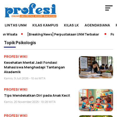
LINTAS UNM
KILAS KAMPUS
KILAS LK
AGENDASIANA
an Wisata
[Breaking News] Perpustakaan UNM Terbakar
Pamer
Topik
Psikologis
PROFESI WIKI
Kesehatan Mental Jadi Fondasi
Mahasiswa Menghadapi Tantangan
Akademik
Kamis, 9 Juli 2026 - 10:44 WITA
PROFESI WIKI
Tips Mendekatkan Diri pada Anak Kecil
Kamis, 20 November 2025 - 10:28 WITA
PROFESI WIKI