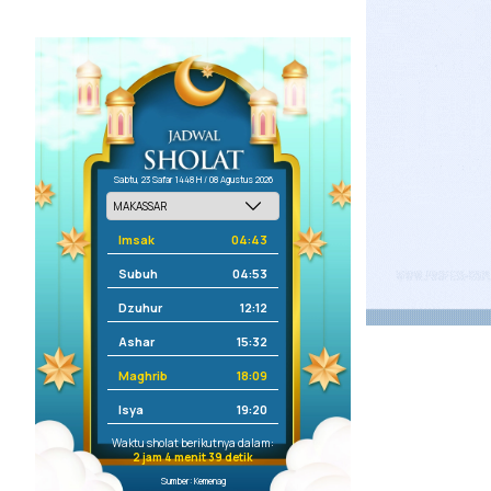
Sabtu, 23 Safar 1448 H / 08 Agustus 2026
Imsak
04:43
Subuh
04:53
Dzuhur
12:12
Ashar
15:32
Maghrib
18:09
Isya
19:20
Waktu sholat berikutnya dalam:
2 jam 4 menit 39 detik
Sumber: Kemenag