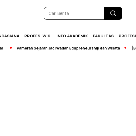
NDASIANA
PROFESI WIKI
INFO AKADEMIK
FAKULTAS
PROFES
Pameran Sejarah Jadi Wadah Edupreneurship dan Wisata
[Brea