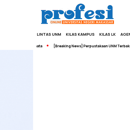
LINTAS UNM
KILAS KAMPUS
KILAS LK
AGE
neurship dan Wisata
[Breaking News] Perpustakaan UNM Terbakar