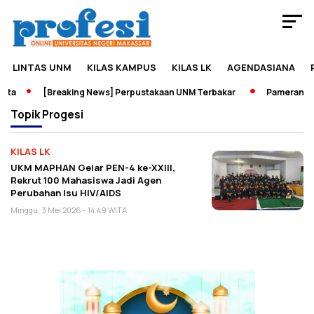
LINTAS UNM
KILAS KAMPUS
KILAS LK
AGENDASIANA
ta
[Breaking News] Perpustakaan UNM Terbakar
Pameran Seja
Topik
Progesi
KILAS LK
UKM MAPHAN Gelar PEN-4 ke-XXIII,
Rekrut 100 Mahasiswa Jadi Agen
Perubahan Isu HIV/AIDS
Minggu, 3 Mei 2026 - 14:49 WITA