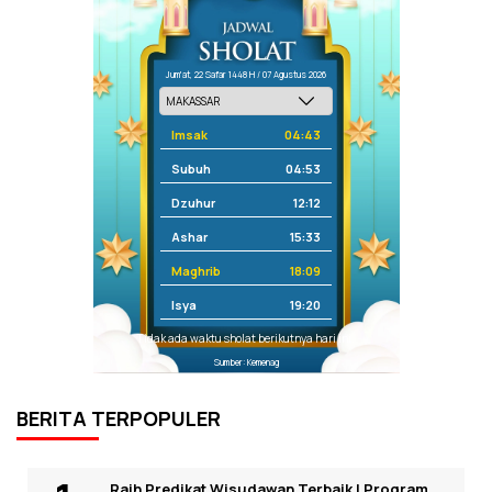
Jum'at, 22 Safar 1448 H / 07 Agustus 2026
Imsak
04:43
Subuh
04:53
Dzuhur
12:12
Ashar
15:33
Maghrib
18:09
Isya
19:20
Tidak ada waktu sholat berikutnya hari ini.
Sumber: Kemenag
BERITA TERPOPULER
Raih Predikat Wisudawan Terbaik I Program