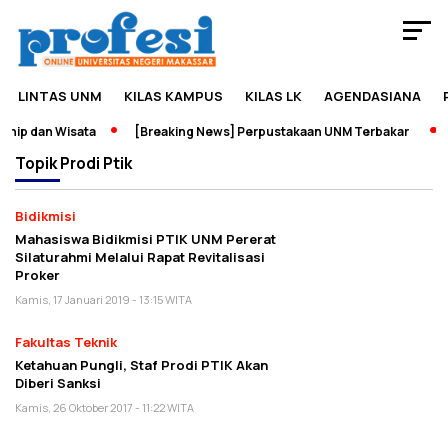
LINTAS UNM
KILAS KAMPUS
KILAS LK
AGENDASIANA
hip dan Wisata
[Breaking News] Perpustakaan UNM Terbakar
Topik
Prodi Ptik
Bidikmisi
Mahasiswa Bidikmisi PTIK UNM Pererat
Silaturahmi Melalui Rapat Revitalisasi
Proker
Kamis, 17 Januari 2019 - 13:15 WITA
Fakultas Teknik
Ketahuan Pungli, Staf Prodi PTIK Akan
Diberi Sanksi
Kamis, 26 Oktober 2017 - 11:22 WITA