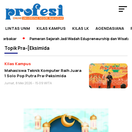
LINTAS UNM
KILAS KAMPUS
KILAS LK
AGENDASIANA
erbakar
Pameran Sejarah Jadi Wadah Edupreneurship dan Wisata
Topik
Pra-[eksimida
Kilas Kampus
Mahasiswa Teknik Komputer Raih Juara
1 Solo Pop Putra Pra-Peksimida
Jumat, 8 Mei 2026 - 15:09 WITA