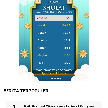
Jum'at, 22 Safar 1448 H / 07 Agustus 2026
Imsak
04:43
Subuh
04:53
Dzuhur
12:12
Ashar
15:33
Maghrib
18:09
Isya
19:20
Waktu sholat berikutnya dalam:
1 jam 3 menit 8 detik
Sumber: Kemenag
BERITA TERPOPULER
Raih Predikat Wisudawan Terbaik I Program