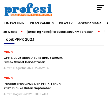
LINTAS UNM
KILAS KAMPUS
KILAS LK
AGENDASIANA
dan Wisata
[Breaking News] Perpustakaan UNM Terbakar
Pame
Topik
PPPK 2023
CPNS
CPNS 2023 akan Dibuka untuk Umum,
Simak Syarat Pendaftaran
Jumat, 18 Agustus 2023 - 22:45 WITA
CPNS
Pendaftaran CPNS Dan PPPK Tahun
2023 Dibuka Bulan September
Jumat, 11 Agustus 2023 - 08:10 WITA