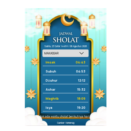
Sabtu, 23 Safar 1448 H / 08 Agustus 2026
Imsak
04:43
Subuh
04:53
Dzuhur
12:12
Ashar
15:32
Maghrib
18:09
Isya
19:20
Tidak ada waktu sholat berikutnya hari ini.
Sumber: Kemenag