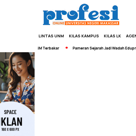
LINTAS UNM
KILAS KAMPUS
KILAS LK
AGE
 Perpustakaan UNM Terbakar
Pameran Sejarah Jadi Wadah Eduprene