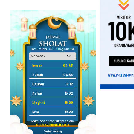
Sabtu, 23 Safar 1448 H / 08 Agustus 2026
Imsak
04:43
Subuh
04:53
Dzuhur
12:12
Ashar
15:32
Maghrib
18:09
Isya
19:20
Waktu sholat berikutnya dalam:
0 jam 52 menit 11 detik
Sumber: Kemenag