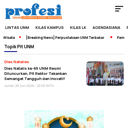
LINTAS UNM
KILAS KAMPUS
KILAS LK
AGENDASIANA
 Wisata
[Breaking News] Perpustakaan UNM Terbakar
Pameran
Topik
Plt UNM
Dies Natalies
Dies Natalis ke-65 UNM Resmi
Diluncurkan, Plt Rektor Tekankan
Semangat Tangguh dan Inovatif
Jumat, 26 Juni 2026 - 22:06 WITA