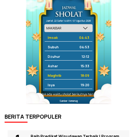
Jum'at, 22 Safar 1448 H / 07 Agustus 2026
Imsak
04:43
Subuh
04:53
Dzuhur
12:12
Ashar
15:33
Maghrib
18:09
Isya
19:20
Tidak ada waktu sholat berikutnya hari ini.
Sumber: Kemenag
BERITA TERPOPULER
Raih Predikat Wisudawan Terbaik I Program