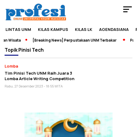
LINTAS UNM
KILAS KAMPUS
KILAS LK
AGENDASIANA
an Wisata
[Breaking News] Perpustakaan UNM Terbakar
Pame
Topik
Pinisi Tech
Lomba
Tim Pinisi Tech UNM Raih Juara 3
Lomba Article Writing Competition
Rabu, 27 Desember 2023 - 18:55 WITA