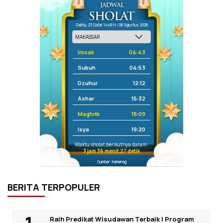
Sabtu, 23 Safar 1448 H / 08 Agustus 2026
Imsak
04:43
Subuh
04:53
Dzuhur
12:12
Ashar
15:32
Maghrib
18:09
Isya
19:20
Waktu sholat berikutnya dalam:
3 jam 36 menit 27 detik
Sumber: Kemenag
BERITA TERPOPULER
Raih Predikat Wisudawan Terbaik I Program