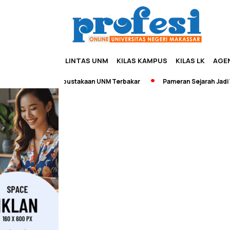
LINTAS UNM
KILAS KAMPUS
KILAS LK
AGE
eaking News] Perpustakaan UNM Terbakar
Pameran Sejarah Jadi Wa