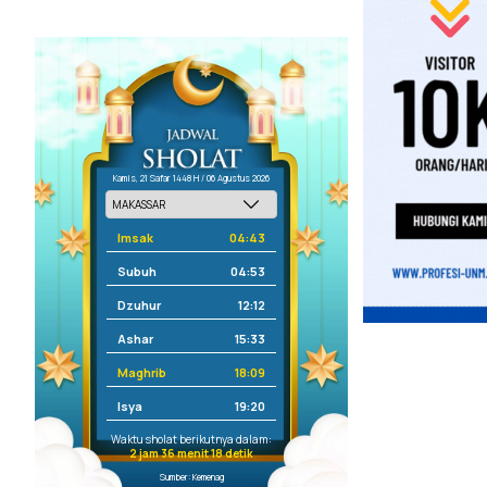
Kamis, 21 Safar 1448 H / 06 Agustus 2026
Imsak
04:43
Subuh
04:53
Dzuhur
12:12
Ashar
15:33
Maghrib
18:09
Isya
19:20
Waktu sholat berikutnya dalam:
2 jam 36 menit 17 detik
Sumber: Kemenag