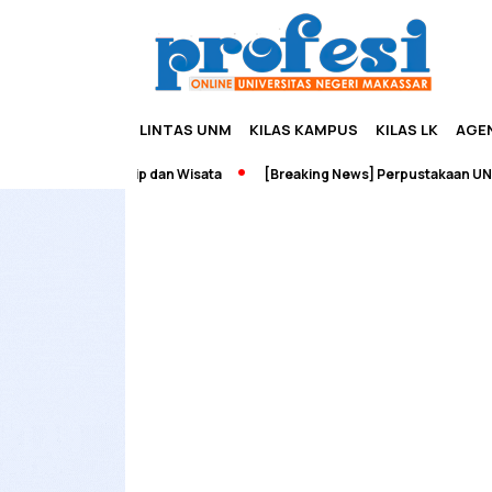
LINTAS UNM
KILAS KAMPUS
KILAS LK
AGE
ah Edupreneurship dan Wisata
[Breaking News] Perpustakaan UNM T