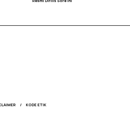
Resmi Dirilis Sore Ini
CLAIMER
KODE ETIK