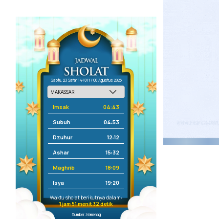
Sabtu, 23 Safar 1448 H / 08 Agustus 2026
Imsak
04:43
Subuh
04:53
Dzuhur
12:12
Ashar
15:32
Maghrib
18:09
Isya
19:20
Waktu sholat berikutnya dalam:
1 jam 51 menit 32 detik
Sumber: Kemenag