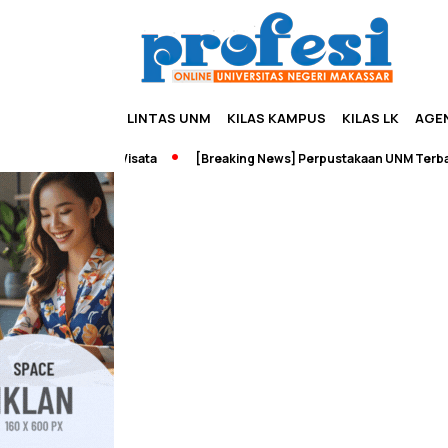
LINTAS UNM
KILAS KAMPUS
KILAS LK
AGE
reneurship dan Wisata
[Breaking News] Perpustakaan UNM Terbakar