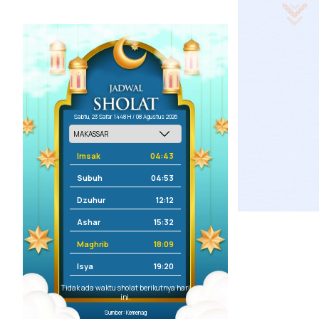
Sabtu, 23 Safar 1448 H / 08 Agustus 2026
Imsak
04:43
Subuh
04:53
Dzuhur
12:12
Ashar
15:32
Maghrib
18:09
Isya
19:20
Tidak ada waktu sholat berikutnya hari
ini.
Sumber: Kemenag