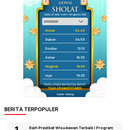
Sabtu, 23 Safar 1448 H / 08 Agustus 2026
Imsak
04:43
Subuh
04:53
Dzuhur
12:12
Ashar
15:32
Maghrib
18:09
Isya
19:20
Waktu sholat berikutnya dalam:
0 jam 49 menit 53 detik
Sumber: Kemenag
BERITA TERPOPULER
Raih Predikat Wisudawan Terbaik I Program