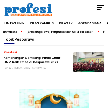
LINTAS UNM
KILAS KAMPUS
KILAS LK
AGENDASIANA
dan Wisata
[Breaking News] Perpustakaan UNM Terbakar
Pame
Topik
Pesparawi
Prestasi
Kemenangan Gemilang: Pinisi Choir
UNM Raih Emas di Pesparawi 2024
Senin, 7 Oktober 2024 - 13:29 WITA