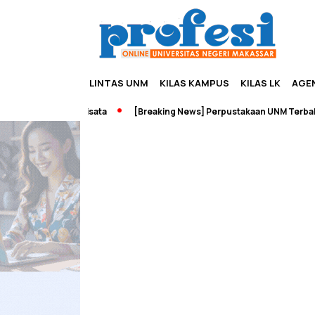
LINTAS UNM
KILAS KAMPUS
KILAS LK
AGE
eneurship dan Wisata
[Breaking News] Perpustakaan UNM Terbakar