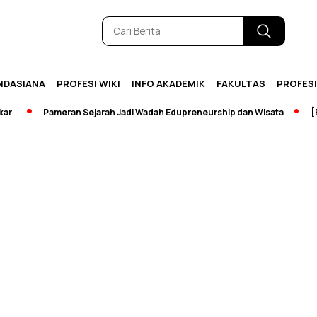
NDASIANA
PROFESI WIKI
INFO AKADEMIK
FAKULTAS
PROFES
Pameran Sejarah Jadi Wadah Edupreneurship dan Wisata
[Bre