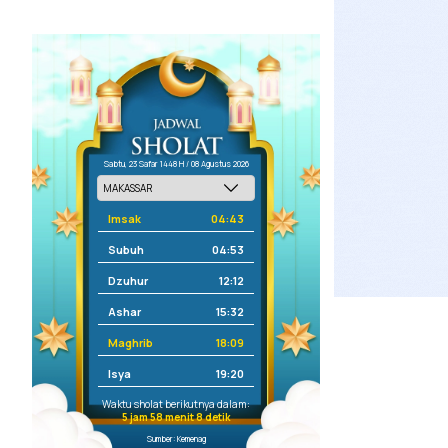
Sabtu, 23 Safar 1448 H / 08 Agustus 2026
Imsak
04:43
Subuh
04:53
Dzuhur
12:12
Ashar
15:32
Maghrib
18:09
Isya
19:20
Waktu sholat berikutnya dalam:
5 jam 58 menit 8 detik
Sumber: Kemenag