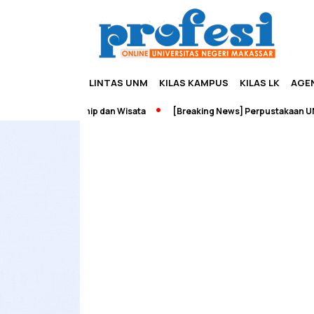
LINTAS UNM
KILAS KAMPUS
KILAS LK
AGE
dah Edupreneurship dan Wisata
[Breaking News] Perpustakaan UNM 