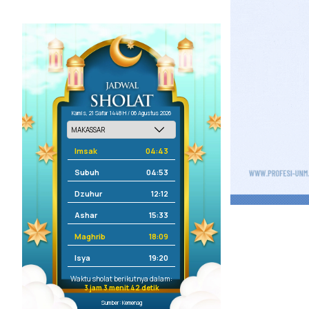
Kamis, 21 Safar 1448 H / 06 Agustus 2026
Imsak
04:43
Subuh
04:53
Dzuhur
12:12
Ashar
15:33
Maghrib
18:09
Isya
19:20
Waktu sholat berikutnya dalam:
3 jam 3 menit 42 detik
Sumber: Kemenag