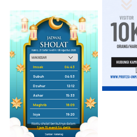
Kamis, 21 Safar 1448 H / 06 Agustus 2026
Imsak
04:43
Subuh
04:53
Dzuhur
12:12
Ashar
15:33
Maghrib
18:09
Isya
19:20
Waktu sholat berikutnya dalam:
1 jam 15 menit 53 detik
Sumber: Kemenag