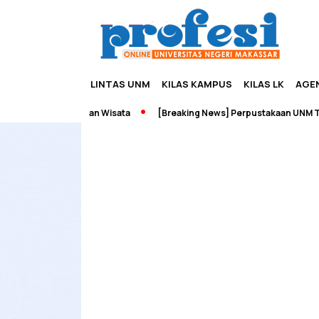
LINTAS UNM
KILAS KAMPUS
KILAS LK
AGE
Edupreneurship dan Wisata
[Breaking News] Perpustakaan UNM Terb