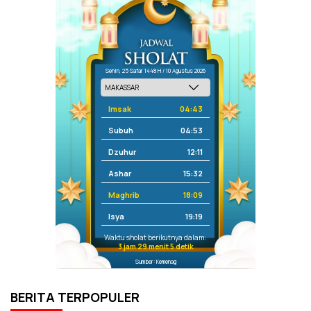
Senin, 25 Safar 1448 H / 10 Agustus 2026
Imsak
04:43
Subuh
04:53
Dzuhur
12:11
Ashar
15:32
Maghrib
18:09
Isya
19:19
Waktu sholat berikutnya dalam:
3 jam 29 menit 5 detik
Sumber: Kemenag
BERITA TERPOPULER