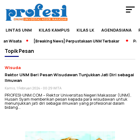
LINTAS UNM
KILAS KAMPUS
KILAS LK
AGENDASIANA
dan Wisata
[Breaking News] Perpustakaan UNM Terbakar
Pame
Topik
Pesan
Wisuda
Rektor UNM Beri Pesan Wisudawan Tunjukkan Jati Diri sebagai
Ilmuwan
Kamis, 1 Februari 2024 - 00:29 WITA
PROFESI-UNM.COM – Rektor Universitas Negeri Makassar (UNM),
Husain Syam memberikan pesan kepada para wisudawan untuk
menunjukkan jati diri sebagai ilmuwan yang profesional dalam
bidang…