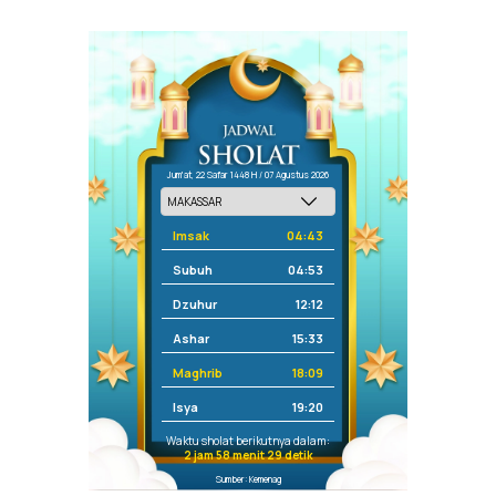
Jum'at, 22 Safar 1448 H / 07 Agustus 2026
Imsak
04:43
Subuh
04:53
Dzuhur
12:12
Ashar
15:33
Maghrib
18:09
Isya
19:20
Waktu sholat berikutnya dalam:
2 jam 58 menit 29 detik
Sumber: Kemenag