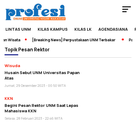
LINTAS UNM
KILAS KAMPUS
KILAS LK
AGENDASIANA
an Wisata
[Breaking News] Perpustakaan UNM Terbakar
Pamer
Topik
Pesan Rektor
Wisuda
Husain Sebut UNM Universitas Papan
Atas
Jumat, 29 Desember 2023 - 00:50 WITA
KKN
Begini Pesan Rektor UNM Saat Lepas
Mahasiswa KKN
Selasa, 28 Februari 2023 - 22:46 WITA