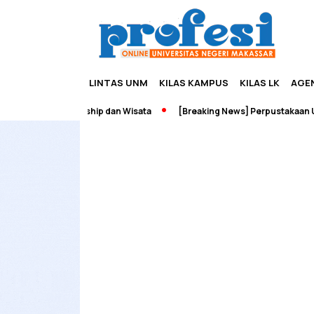
LINTAS UNM
KILAS KAMPUS
KILAS LK
AGE
adah Edupreneurship dan Wisata
[Breaking News] Perpustakaan UNM