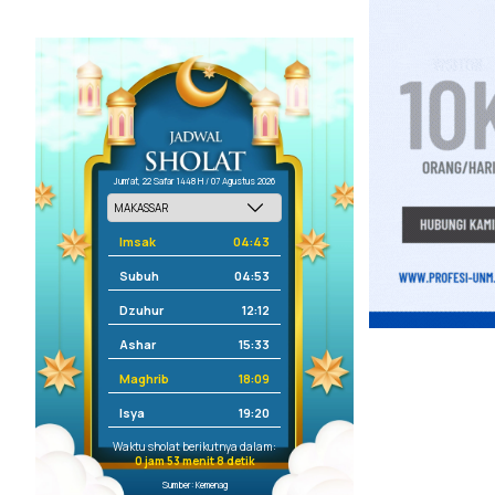
Jum'at, 22 Safar 1448 H / 07 Agustus 2026
Imsak
04:43
Subuh
04:53
Dzuhur
12:12
Ashar
15:33
Maghrib
18:09
Isya
19:20
Waktu sholat berikutnya dalam:
0 jam 53 menit 8 detik
Sumber: Kemenag