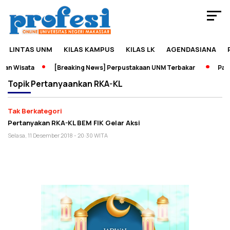
LINTAS UNM
KILAS KAMPUS
KILAS LK
AGENDASIANA
an Wisata
[Breaking News] Perpustakaan UNM Terbakar
Pamer
Topik
Pertanyaankan RKA-KL
Tak Berkategori
Pertanyakan RKA-KL BEM FIK Gelar Aksi
Selasa, 11 Desember 2018 - 20:30 WITA