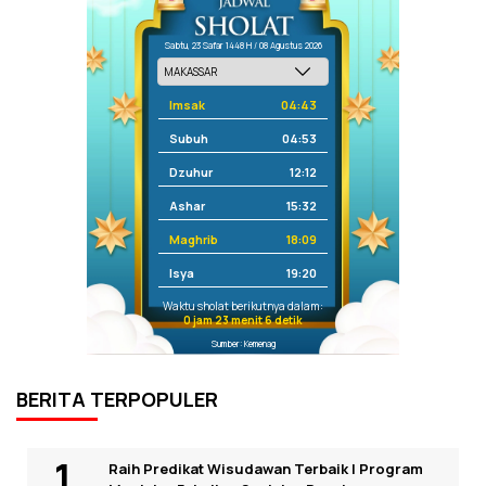
Sabtu, 23 Safar 1448 H / 08 Agustus 2026
Imsak
04:43
Subuh
04:53
Dzuhur
12:12
Ashar
15:32
Maghrib
18:09
Isya
19:20
Waktu sholat berikutnya dalam:
0 jam 23 menit 6 detik
Sumber: Kemenag
BERITA TERPOPULER
Raih Predikat Wisudawan Terbaik I Program