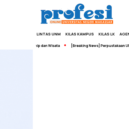
LINTAS UNM
KILAS KAMPUS
KILAS LK
AGE
dah Edupreneurship dan Wisata
[Breaking News] Perpustakaan UNM 