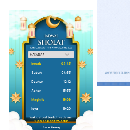
Jum'at, 22 Safar 1448 H / 07 Agustus 2026
Imsak
04:43
Subuh
04:53
Dzuhur
12:12
Ashar
15:33
Maghrib
18:09
Isya
19:20
Waktu sholat berikutnya dalam:
2 jam 43 menit 25 detik
Sumber: Kemenag