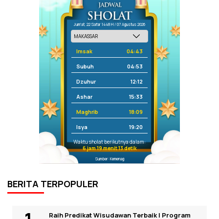
Jum'at, 22 Safar 1448 H / 07 Agustus 2026
Imsak
04:43
Subuh
04:53
Dzuhur
12:12
Ashar
15:33
Maghrib
18:09
Isya
19:20
Waktu sholat berikutnya dalam:
6 jam 19 menit 13 detik
Sumber: Kemenag
BERITA TERPOPULER
Raih Predikat Wisudawan Terbaik I Program