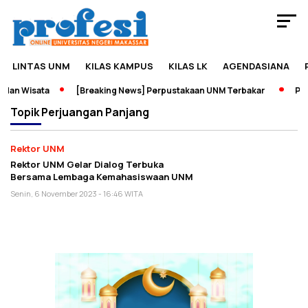
LINTAS UNM
KILAS KAMPUS
KILAS LK
AGENDASIANA
dan Wisata
[Breaking News] Perpustakaan UNM Terbakar
Pame
Topik
Perjuangan Panjang
Rektor UNM
Rektor UNM Gelar Dialog Terbuka
Bersama Lembaga Kemahasiswaan UNM
Senin, 6 November 2023 - 16:46 WITA