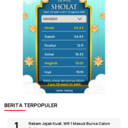
Senin, 25 Safar 1448 H / 10 Agustus 2026
Imsak
04:43
Subuh
04:53
Dzuhur
12:11
Ashar
15:32
Maghrib
18:09
Isya
19:19
Waktu sholat berikutnya dalam:
2 jam 28 menit 34 detik
Sumber: Kemenag
BERITA TERPOPULER
Rekam Jejak Kuat, WR 1 Masuk Bursa Calon