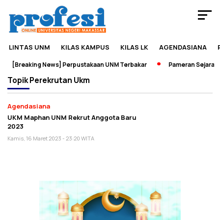
LINTAS UNM
KILAS KAMPUS
KILAS LK
AGENDASIANA
[Breaking News] Perpustakaan UNM Terbakar
Pameran Sejarah J
Topik
Perekrutan Ukm
Agendasiana
UKM Maphan UNM Rekrut Anggota Baru
2023
Kamis, 16 Maret 2023 - 23:20 WITA