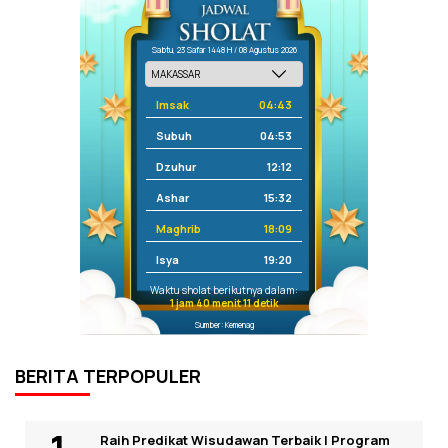
Sabtu, 23 Safar 1448 H / 08 Agustus 2026
Imsak
04:43
Subuh
04:53
Dzuhur
12:12
Ashar
15:32
Maghrib
18:09
Isya
19:20
Waktu sholat berikutnya dalam:
1 jam 40 menit 11 detik
Sumber: Kemenag
BERITA TERPOPULER
Raih Predikat Wisudawan Terbaik I Program