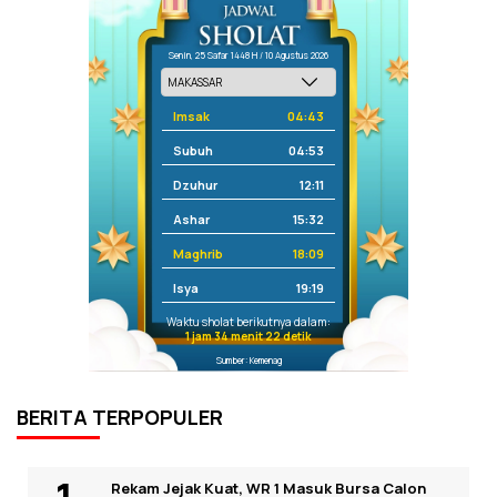
Senin, 25 Safar 1448 H / 10 Agustus 2026
Imsak
04:43
Subuh
04:53
Dzuhur
12:11
Ashar
15:32
Maghrib
18:09
Isya
19:19
Waktu sholat berikutnya dalam:
1 jam 34 menit 22 detik
Sumber: Kemenag
BERITA TERPOPULER
Rekam Jejak Kuat, WR 1 Masuk Bursa Calon