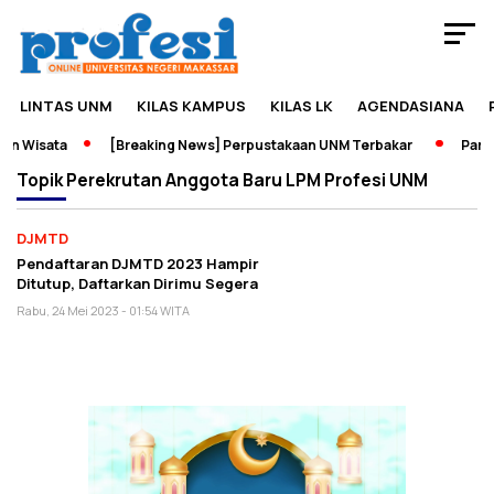
LINTAS UNM
KILAS KAMPUS
KILAS LK
AGENDASIANA
n Wisata
[Breaking News] Perpustakaan UNM Terbakar
Pamera
Topik
Perekrutan Anggota Baru LPM Profesi UNM
DJMTD
Pendaftaran DJMTD 2023 Hampir
Ditutup, Daftarkan Dirimu Segera
Rabu, 24 Mei 2023 - 01:54 WITA