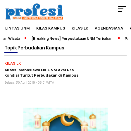
LINTAS UNM
KILAS KAMPUS
KILAS LK
AGENDASIANA
dan Wisata
[Breaking News] Perpustakaan UNM Terbakar
Pame
Topik
Perbudakan Kampus
KILAS LK
Aliansi Mahasiswa FIK UNM Aksi Pra
Kondisi Tuntut Perbudakan di Kampus
Selasa, 30 April 2019 - 05:01 WITA