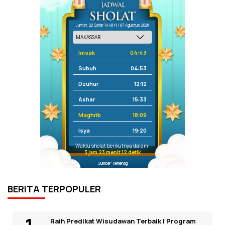
Jum'at, 22 Safar 1448 H / 07 Agustus 2026
Imsak
04:43
Subuh
04:53
Dzuhur
12:12
Ashar
15:33
Maghrib
18:09
Isya
19:20
Waktu sholat berikutnya dalam:
3 jam 23 menit 12 detik
Sumber: Kemenag
BERITA TERPOPULER
Raih Predikat Wisudawan Terbaik I Program